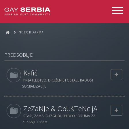
Toggle
Navigati
INDEX BOARDA
PREDSOBLJE
Kafić
PRIJATELJSTVO, DRUŽENJE I OSTALE RADOSTI
SOCIJALIZACIJE
ZeZaNJe & OpUšTeNcIjA
STARI, ZAMALO IZGUBLJEN DEO FORUMA ZA
ZEZANJE I SPAM!