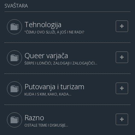
SVAŠTARA
Tehnologija
"ČEMU OVO SLUŽI, A JOŠ I NE RADI?
Queer varjača
ŠERPE I LONČIĆI, ZALOGAJI I ZALOGAJČIĆI...
Putovanja i turizam
KUDA I S KIM, KAKO, KADA...
Razno
OSTALE TEME I DISKUSIJE...