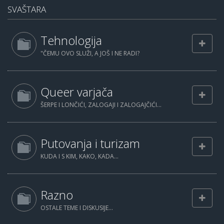
SVAŠTARA
Tehnologija
"ČEMU OVO SLUŽI, A JOŠ I NE RADI?
Queer varjača
ŠERPE I LONČIĆI, ZALOGAJI I ZALOGAJČIĆI...
Putovanja i turizam
KUDA I S KIM, KAKO, KADA...
Razno
OSTALE TEME I DISKUSIJE...