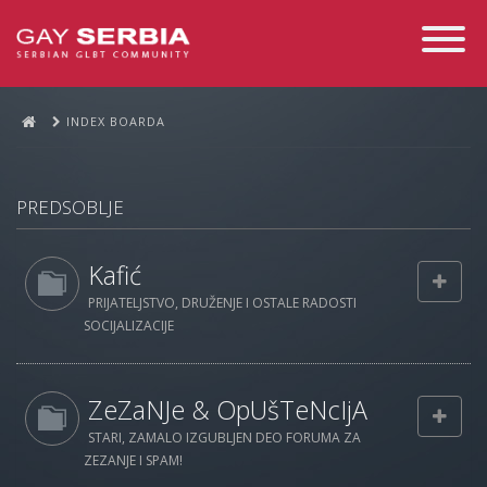
Toggle
Navigati
INDEX BOARDA
PREDSOBLJE
Kafić
PRIJATELJSTVO, DRUŽENJE I OSTALE RADOSTI
SOCIJALIZACIJE
ZeZaNJe & OpUšTeNcIjA
STARI, ZAMALO IZGUBLJEN DEO FORUMA ZA
ZEZANJE I SPAM!