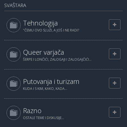
SVAŠTARA
Tehnologija
"ČEMU OVO SLUŽI, A JOŠ I NE RADI?
Queer varjača
ŠERPE I LONČIĆI, ZALOGAJI I ZALOGAJČIĆI...
Putovanja i turizam
KUDA I S KIM, KAKO, KADA...
Razno
OSTALE TEME I DISKUSIJE...