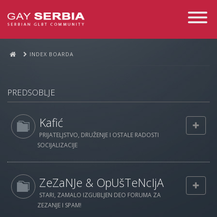
Toggle
Navigati
INDEX BOARDA
PREDSOBLJE
Kafić
PRIJATELJSTVO, DRUŽENJE I OSTALE RADOSTI
SOCIJALIZACIJE
ZeZaNJe & OpUšTeNcIjA
STARI, ZAMALO IZGUBLJEN DEO FORUMA ZA
ZEZANJE I SPAM!