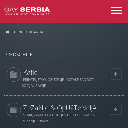
Toggle
Navigati
INDEX BOARDA
PREDSOBLJE
Kafić
PRIJATELJSTVO, DRUŽENJE I OSTALE RADOSTI
SOCIJALIZACIJE
ZeZaNJe & OpUšTeNcIjA
STARI, ZAMALO IZGUBLJEN DEO FORUMA ZA
ZEZANJE I SPAM!