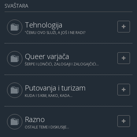
SVAŠTARA
Tehnologija
"ČEMU OVO SLUŽI, A JOŠ I NE RADI?
Queer varjača
ŠERPE I LONČIĆI, ZALOGAJI I ZALOGAJČIĆI...
Putovanja i turizam
KUDA I S KIM, KAKO, KADA...
Razno
OSTALE TEME I DISKUSIJE...